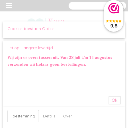
9,8
Cookies toestaan Opties
Inloggen
Registreren
UW WINKELWAGEN
Let op: Langere levertijd
Geen producten
(0)
Wij zijn er even tussen uit. Van 28 juli t/m 14 augustus
verzenden wij helaas geen bestellingen.
Home
>
WANDELEN
>
HALSBANDEN
>
Milk and Pepper Shine Copper
Halsband
Ok
Toestemming
Details
Over