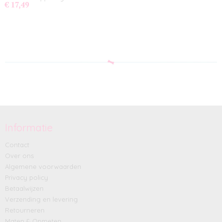
€ 17,49
Informatie
Contact
Over ons
Algemene voorwaarden
Privacy policy
Betaalwijzen
Verzending en levering
Retourneren
Maten & Opmeten