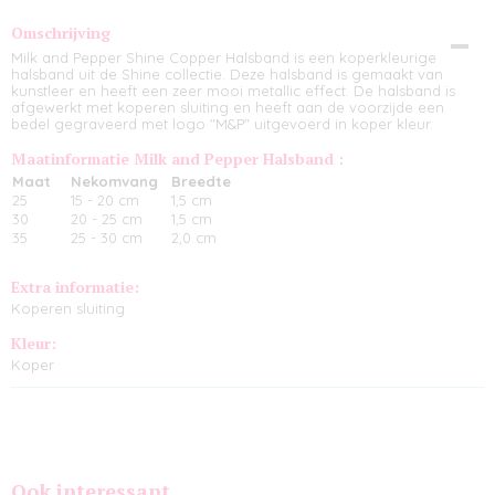
Omschrijving
Milk and Pepper Shine Copper Halsband is een koperkleurige
halsband uit de Shine collectie. Deze halsband is gemaakt van
kunstleer en heeft een zeer mooi metallic effect. De halsband is
afgewerkt met koperen sluiting en heeft aan de voorzijde een
bedel gegraveerd met logo "M&P" uitgevoerd in koper kleur.
Maatinformatie Milk and Pepper Halsband :
Maat
Nekomvang
Breedte
25
15 - 20 cm
1,5 cm
30
20 - 25 cm
1,5 cm
35
25 - 30 cm
2,0 cm
Extra informatie:
Koperen sluiting
Kleur:
Koper
Ook interessant