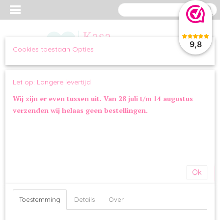
9,8
Cookies toestaan Opties
Inloggen
Registreren
UW WINKELWAGEN
Let op: Langere levertijd
Geen producten
(0)
Wij zijn er even tussen uit. Van 28 juli t/m 14 augustus
verzenden wij helaas geen bestellingen.
Home
>
WANDELEN
>
HALSBANDEN
>
Halsband Knitted Sand
SALE
Ok
Toestemming
Details
Over