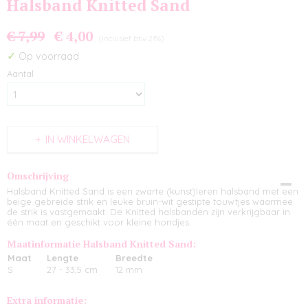
Halsband Knitted Sand
€ 7,99
€ 4,00
(inclusief btw 21%)
✓
Op voorraad
Aantal
IN WINKELWAGEN
Omschrijving
Halsband Knitted Sand is een zwarte (kunst)leren halsband met een
beige gebreide strik en leuke bruin-wit gestipte touwtjes waarmee
de strik is vastgemaakt. De Knitted halsbanden zijn verkrijgbaar in
één maat en geschikt voor kleine hondjes.
Maatinformatie Halsband Knitted Sand:
Maat
Lengte
Breedte
S
27 - 33,5 cm
12 mm
Extra informatie: