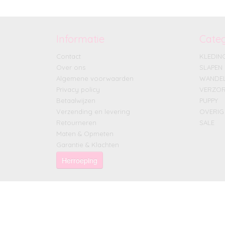
Informatie
Cate
Contact
KLEDIN
Over ons
SLAPEN
Algemene voorwaarden
WANDE
Privacy policy
VERZOR
Betaalwijzen
PUPPY
Verzending en levering
OVERIG
Retourneren
SALE
Maten & Opmeten
Garantie & Klachten
Herroeping