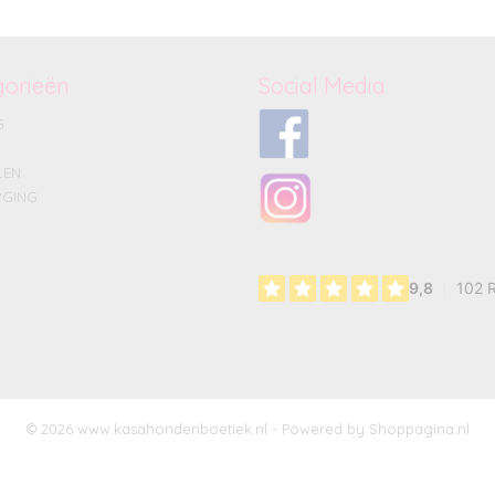
gorieën
Social Media
G
LEN
GING
© 2026 www.kasahondenboetiek.nl - Powered by Shoppagina.nl