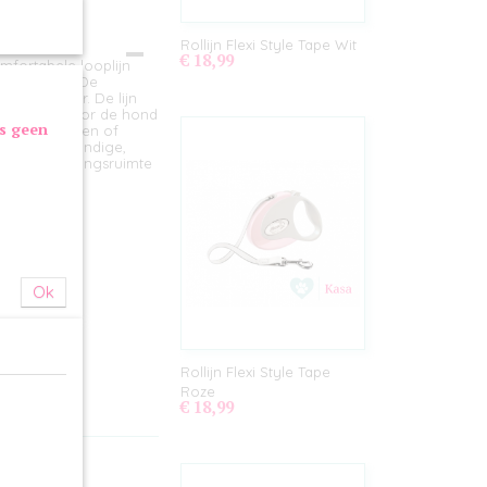
Rollijn Flexi Style Tape Wit
€ 18,99
mfortabele looplijn
lekker uit! De
contrastkleur. De lijn
isme, waardoor de hond
as geen
 lijn afremmen of
teren. Een handige,
er veel bewegingsruimte
Ok
nop
Rollijn Flexi Style Tape
Roze
€ 18,99