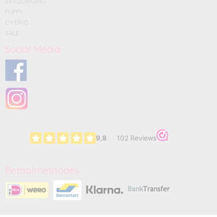
VERZORGING
PUPPY
OVERIG
SALE
Social Media
Betaalmethodes