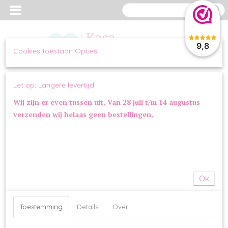
9,8
Cookies toestaan Opties
Inloggen
Registreren
UW WINKELWAGEN
Let op: Langere levertijd
Geen producten
(0)
Wij zijn er even tussen uit. Van 28 juli t/m 14 augustus
verzenden wij helaas geen bestellingen.
Home
>
WANDELEN
>
LOOPLIJNEN
>
Funkylicious Lilac Leash
Ok
Toestemming
Details
Over