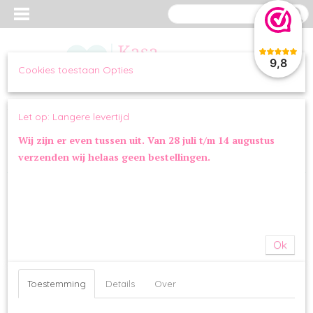
9,8
Cookies toestaan Opties
Inloggen
Registreren
UW WINKELWAGEN
Let op: Langere levertijd
Geen producten
(0)
Wij zijn er even tussen uit. Van 28 juli t/m 14 augustus
verzenden wij helaas geen bestellingen.
Home
>
WANDELEN
>
LOOPLIJNEN
>
Funkylicious Makeup Leash
Ok
Toestemming
Details
Over