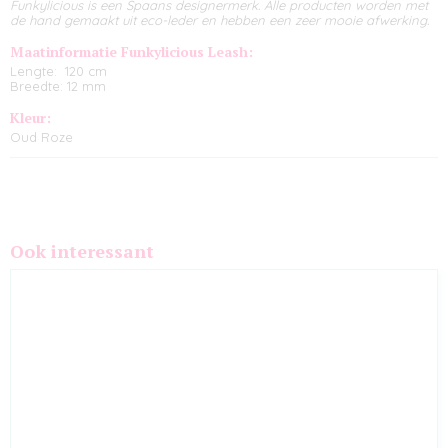
Funkylicious is een Spaans designermerk. Alle producten worden met
de hand gemaakt uit eco-leder en hebben een zeer mooie afwerking.
Maatinformatie Funkylicious Leash:
Lengte: 120 cm
Breedte: 12 mm
Kleur:
Oud Roze
Ook interessant