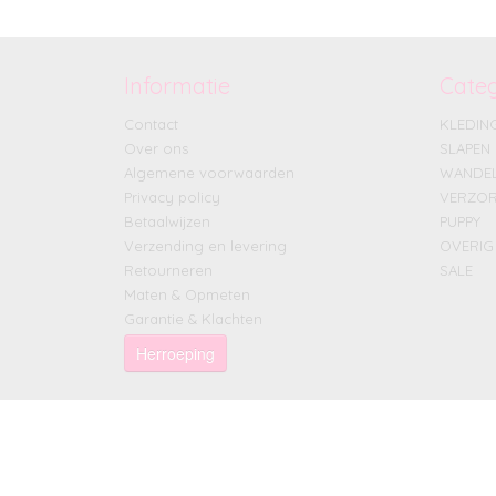
Informatie
Cate
Contact
KLEDIN
Over ons
SLAPEN
Algemene voorwaarden
WANDE
Privacy policy
VERZOR
Betaalwijzen
PUPPY
Verzending en levering
OVERIG
Retourneren
SALE
Maten & Opmeten
Garantie & Klachten
Herroeping