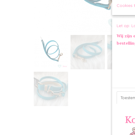
Cookies 
Let op: L
Wij zijn 
bestelli
Toeste