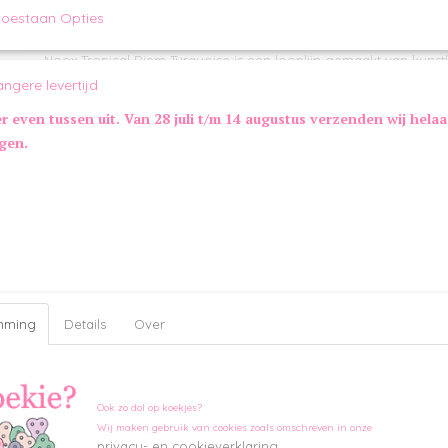
toestaan Opties
Omschrijving
Noox Tropical Riem Turquoise is een looplijn gemaakt van kunstl
De looplijn is afgewerkt met gouden details. Combineer met m
angere levertijd
Maatinformatie Noox Tropical Riem:
er even tussen uit. Van 28 juli t/m 14 augustus verzenden wij hela
Lengte: 120 cm
ngen.
Breedte: 1,5 cm
Kleur:
Turquoise
mming
Details
Over
Ook zo dol op koekjes?
Wij maken gebruik van cookies zoals omschreven in onze
privacy- en cookieverklaring.