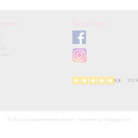
gorieën
Social Media
G
LEN
GING
© 2026 www.kasahondenboetiek.nl - Powered by Shoppagina.nl