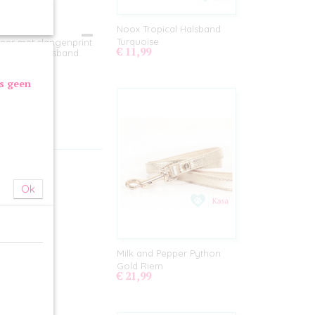
Noox Tropical Halsband
Turquoise
eer met slangenprint.
€ 11,99
atchende halsband.
as geen
Ok
Milk and Pepper Python
Gold Riem
€ 21,99