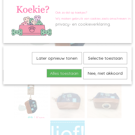
Ook zo dol op koekjes?
Wij maken gebruik van cookies zoals omschreven in o
privacy- en cookieverklaring.
Later opnieuw tonen
Selectie toestaan
Alles toestaan
Nee, niet akkoord
Tijdelijk uitverkocht