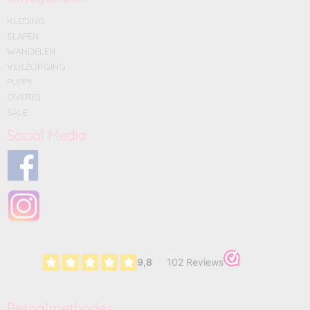
KLEDING
SLAPEN
WANDELEN
VERZORGING
PUPPY
OVERIG
SALE
Social Media
Betaalmethodes