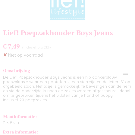
Lief! Poepzakhouder Boys Jeans
€ 7,49
(inclusief btw 21%)
✘
Niet op voorraad
Omschrijving
De Lief! Poepzakhouder Boys Jeans is een hip donkerblauw
poepzaktasje waar een pootafdruk, een sterretje en de letter ‘S’ op
afgebeeld staan. Het tasje is gemakkelijk te bevestigen aan de riem
en via de onderzijde kunnen de zakjes worden afgescheurd. Ideaal
om te gebruiken tijdens het uitlaten van je hond of puppy.
Inclusief 20 poepzakjes.
Maatinformatie:
11 x 9 cm
Extra informatie: