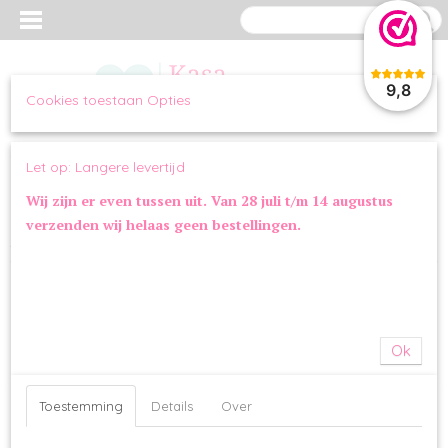
9,8
Cookies toestaan Opties
Inloggen
Registreren
UW WINKELWAGEN
Let op: Langere levertijd
Geen producten
(0)
Wij zijn er even tussen uit. Van 28 juli t/m 14 augustus
verzenden wij helaas geen bestellingen.
Home
>
WANDELEN
>
POEPZAKJES
>
Lief! Poepzakhouder Boys
Jeans
Ok
Toestemming
Details
Over