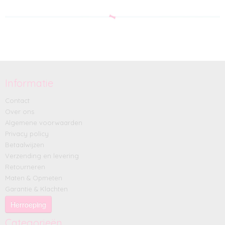
Informatie
Contact
Over ons
Algemene voorwaarden
Privacy policy
Betaalwijzen
Verzending en levering
Retourneren
Maten & Opmeten
Garantie & Klachten
Herroeping
Categorieën