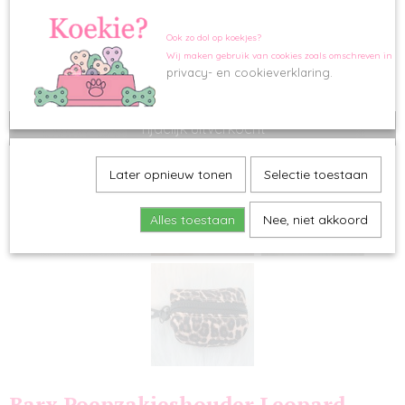
Ook zo dol op koekjes?
Wij maken gebruik van cookies zoals omschreven in o
privacy- en cookieverklaring.
Tijdelijk uitverkocht
Later opnieuw tonen
Selectie toestaan
Alles toestaan
Nee, niet akkoord
Barx Poepzakjeshouder Leopard