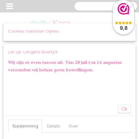
9,8
Cookies toestaan Opties
Inloggen
Registreren
UW WINKELWAGEN
Let op: Langere levertijd
Geen producten
(0)
Wij zijn er even tussen uit. Van 28 juli t/m 14 augustus
verzenden wij helaas geen bestellingen.
Home
>
WANDELEN
>
POEPZAKJES
>
Barx Poepzakjeshouder
Leopard
Ok
Toestemming
Details
Over