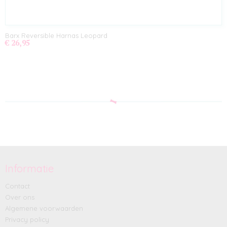
Barx Reversible Harnas Leopard
€ 26,95
Informatie
Contact
Over ons
Algemene voorwaarden
Privacy policy