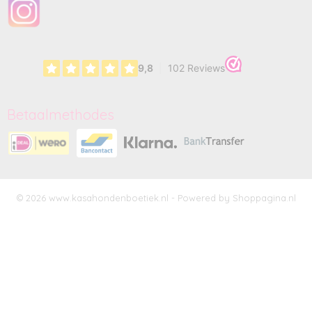
Betaalmethodes
© 2026 www.kasahondenboetiek.nl - Powered by Shoppagina.nl