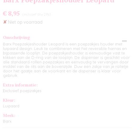
€ 8,95
(inclusief btw 21%)
✘
Niet op voorraad
Omschrijving
Barx Poepzakjeshouder Leopard is een poepzakjes houder met
luipaard design. Leuk te combineren met het reversible harnas en
bijpassende looplijn. De poepzakjeshouder is eenvoudige vast te
klikken aan de D-ring van de looplijn. De dispenser is geschikt voor
alle standaard rollen poepzakjes en eenvoudig te vervangen door
middel van de rits aan de bovenzijde. Duw een zakje van je rolletje
door het gaatje aan de voorkant en de dispenser is klaar voor
gebruik.
Extra informatie:
Exclusief poepzakjes
Kleur:
Luipaard
Merk:
Barx