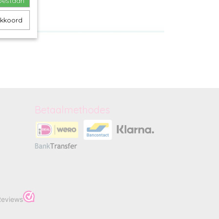
toestaan
akkoord
Betaalmethodes