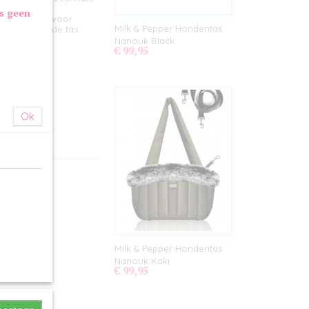
nnen worden
as geen
eide zijden voor
Milk & Pepper Hondentas
aarnaast is de tas
s.
Nanouk Black
€ 99,95
Ok
Milk & Pepper Hondentas
Nanouk Kaki
€ 99,95