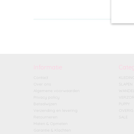
Informatie
Cate
Contact
KLEDIN
Over ons
SLAPEN
Algemene voorwaarden
WANDE
Privacy policy
VERZOR
Betaalwijzen
PUPPY
Verzending en levering
OVERIG
Retourneren
SALE
Maten & Opmeten
Garantie & Klachten