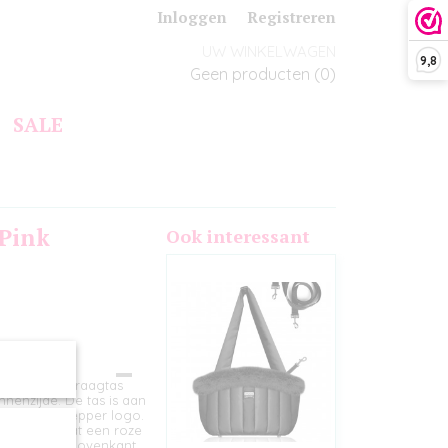
Inloggen
Registreren
UW WINKELWAGEN
9,8
Geen producten
(0)
SALE
Pink
Ook interessant
ewatteerde draagtas
nenzijde. De tas is aan
uden Milk&Pepper logo.
leece en bevat een roze
 kan aan de bovenkant