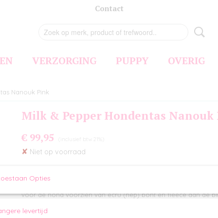
Contact
EN
VERZORGING
PUPPY
OVERIG
tas Nanouk Pink
Milk & Pepper Hondentas Nanouk 
€ 99,95
(inclusief btw 21%)
✘
Niet op voorraad
Omschrijving
toestaan Opties
Milk & Pepper Hondentas Nanouk Pink is een warme lichtroze g
voor de hond voorzien van ecru (nep) bont en fleece aan de bin
de buitenzijde gemaakt van lichtroze gematteerd nylon met go
De binnenzijde is voorzien van ecru (nep) bont en zacht roze f
angere levertijd
lijn met gouden haakje om de hond aan vast te maken. De tas