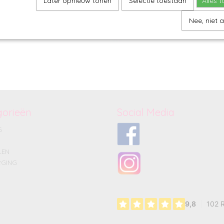
Later opnieuw tonen
Selectie toestaan
Alles 
Nee, niet 
gorieën
Social Media
G
LEN
GING