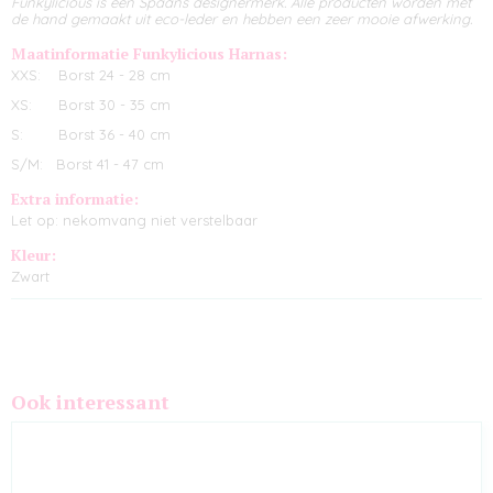
Funkylicious is een Spaans designermerk. Alle producten worden met
de hand gemaakt uit eco-leder en hebben een zeer mooie afwerking.
Maatinformatie Funkylicious Harnas:
XXS: Borst 24 - 28 cm
XS: Borst 30 - 35 cm
S: Borst 36 - 40 cm
S/M: Borst 41 - 47 cm
Extra informatie:
Let op: nekomvang niet verstelbaar
Kleur:
Zwart
Ook interessant