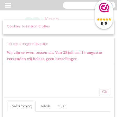
9,8
Cookies toestaan Opties
Inloggen
Registreren
UW WINKELWAGEN
Let op: Langere levertijd
Geen producten
(0)
Wij zijn er even tussen uit. Van 28 juli t/m 14 augustus
verzenden wij helaas geen bestellingen.
Home
>
WANDELEN
>
TUIGJES
>
Funkylicious Harnas Classy Black
Ok
Toestemming
Details
Over