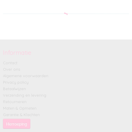
Informatie
Contact
Over ons
Algemene voorwaarden
Privacy policy
Betaalwijzen
Verzending en levering
Retourneren
Maten & Opmeten
Garantie & Klachten
Herroeping