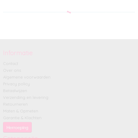
Informatie
Contact
Over ons
Algemene voorwaarden
Privacy policy
Betaalwijzen
Verzending en levering
Retourneren
Maten & Opmeten
Garantie & Klachten
Herroeping