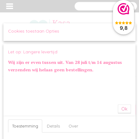
9,8
Cookies toestaan Opties
Inloggen
Registreren
UW WINKELWAGEN
Let op: Langere levertijd
Geen producten
(0)
Wij zijn er even tussen uit. Van 28 juli t/m 14 augustus
verzenden wij helaas geen bestellingen.
Home
>
WANDELEN
>
TUIGJES
>
Tuigje Orange Dress
SALE
Ok
Toestemming
Details
Over