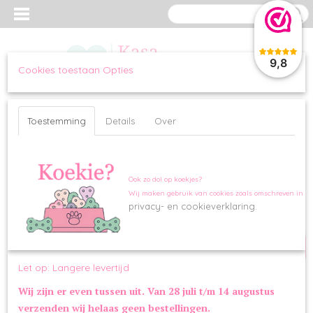
9,8
Cookies toestaan Opties
Inloggen
Registreren
UW WINKELWAGEN
Geen producten
(0)
Toestemming
Details
Over
Home
>
WANDELEN
>
TUIGJES
>
Harnas Jeans Blue met Looplijn
Ook zo dol op koekjes?
Wij maken gebruik van cookies zoals omschreven in o
SALE
privacy- en cookieverklaring.
Let op: Langere levertijd
Wij zijn er even tussen uit. Van 28 juli t/m 14 augustus
verzenden wij helaas geen bestellingen.