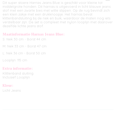
Dit super stoere Harnas Jeans Blue is geschikt voor kleine tot
middelgrote honden. Dit harnas is uitgevoerd in licht blauwe jeans
stof met een zwarte bies met witte stippen. Op de rug bevindt zich
een klein zakje met een drukknoopje. Het harnas bevat
klittenbandsluiting bij de nek en buik, waardoor de maten nog iets
verstelbaar zijn. De set is compleet met nylon looplijn met daarover
dezelfde lichte jeans stof.
Maatinformatie Harnas Jeans Blue:
S: Nek 30 cm - Borst 44 cm
M: Nek 33 cm - Borst 47 cm
L: Nek 36 cm - Borst 50 cm
Looplijn: 115 cm
Extra informatie:
Klittenband sluiting
Inclusief Looplijn
Kleur:
Licht Jeans