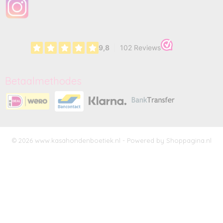
Betaalmethodes
© 2026 www.kasahondenboetiek.nl - Powered by Shoppagina.nl