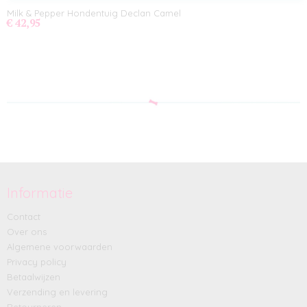
Milk & Pepper Hondentuig Declan Camel
€ 42,95
Informatie
Contact
Over ons
Algemene voorwaarden
Privacy policy
Betaalwijzen
Verzending en levering