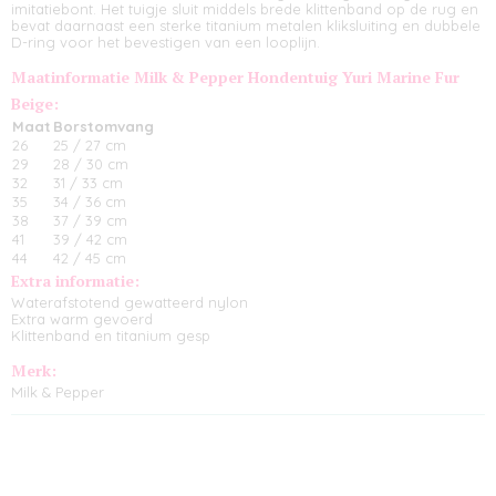
imitatiebont. Het tuigje sluit middels brede klittenband op de rug en
bevat daarnaast een sterke titanium metalen kliksluiting en dubbele
D-ring voor het bevestigen van een looplijn.
Maatinformatie Milk & Pepper Hondentuig Yuri Marine Fur
Beige:
Maat
Borstomvang
26
25 / 27 cm
29
28 / 30 cm
32
31 / 33 cm
35
34 / 36 cm
38
37 / 39 cm
41
39 / 42 cm
44
42 / 45 cm
Extra informatie:
Waterafstotend gewatteerd nylon
Extra warm gevoerd
Klittenband en titanium gesp
Merk:
Milk & Pepper