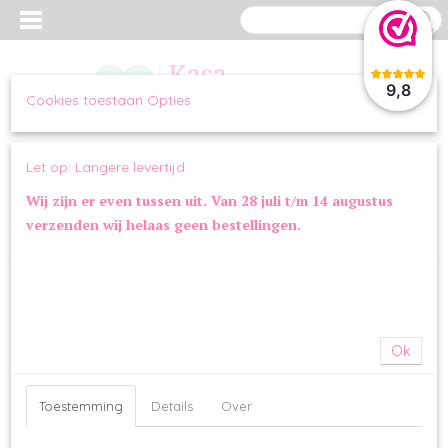
9,8
Cookies toestaan Opties
Inloggen
Registreren
UW WINKELWAGEN
Let op: Langere levertijd
Geen producten
(0)
Wij zijn er even tussen uit. Van 28 juli t/m 14 augustus
verzenden wij helaas geen bestellingen.
Home
>
WANDELEN
>
TUIGJES
>
Milk & Pepper Hondentuig Yuri
Marine Fur Beige
Ok
Toestemming
Details
Over