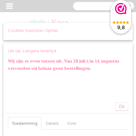
9,8
Cookies toestaan Opties
Inloggen
Registreren
UW WINKELWAGEN
Let op: Langere levertijd
Geen producten
(0)
Wij zijn er even tussen uit. Van 28 juli t/m 14 augustus
verzenden wij helaas geen bestellingen.
Home
>
WANDELEN
>
TUIGJES
>
Zolux Mac Leather Tuig Groen
Ok
Toestemming
Details
Over