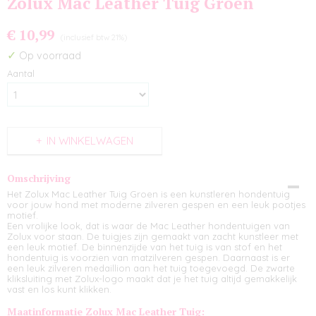
Zolux Mac Leather Tuig Groen
€ 10,99
(inclusief btw 21%)
✓
Op voorraad
Aantal
IN WINKELWAGEN
Omschrijving
Het Zolux Mac Leather Tuig Groen is een kunstleren hondentuig
voor jouw hond met moderne zilveren gespen en een leuk pootjes
motief.
Een vrolijke look, dat is waar de Mac Leather hondentuigen van
Zolux voor staan. De tuigjes zijn gemaakt van zacht kunstleer met
een leuk motief. De binnenzijde van het tuig is van stof en het
hondentuig is voorzien van matzilveren gespen. Daarnaast is er
een leuk zilveren medaillion aan het tuig toegevoegd. De zwarte
kliksluiting met Zolux-logo maakt dat je het tuig altijd gemakkelijk
vast en los kunt klikken.
Maatinformatie Zolux Mac Leather Tuig: