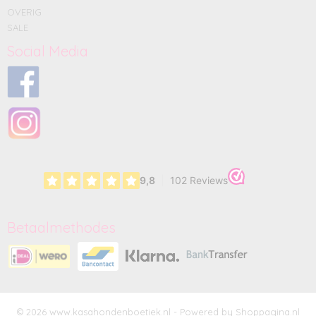
OVERIG
SALE
Social Media
Betaalmethodes
© 2026 www.kasahondenboetiek.nl - Powered by Shoppagina.nl