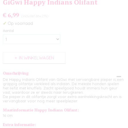
GiGwi Happy Indians Olifant
€ 6,99
(inclusief btw 21%)
✓
Op voorraad
Aantal
IN WINKELWAGEN
Omschrijving
De Happy Indians Olifant van GiGwi met vervangbare pieper is een
grappig olifantje verkleed als indiaan. De meeste honden spelen
het liefst met knuffels. Zacht speelgoed houdt immers hun geur
vast, waardoor ze er steeds naar terugkeren.
De pieper in dit olifantje zorgt voor extra aantrekkingskracht en is
vervangbaar voor nog meer speelplezier.
Maatinformatie Happy Indians Olifant:
16 cm
Extra informatie: