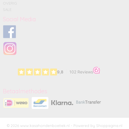
OVERIG
SALE
Social Media
Betaalmethodes
© 2026 www.kasahondenboetiek.nl - Powered by Shoppagina.nl