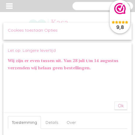
9,8
Cookies toestaan Opties
Inloggen
Registreren
UW WINKELWAGEN
Let op: Langere levertijd
Geen producten
(0)
Wij zijn er even tussen uit. Van 28 juli t/m 14 augustus
verzenden wij helaas geen bestellingen.
Home
>
OVERIG
>
SPEELGOED
>
GiGwi Happy Indians Olifant
Ok
Toestemming
Details
Over