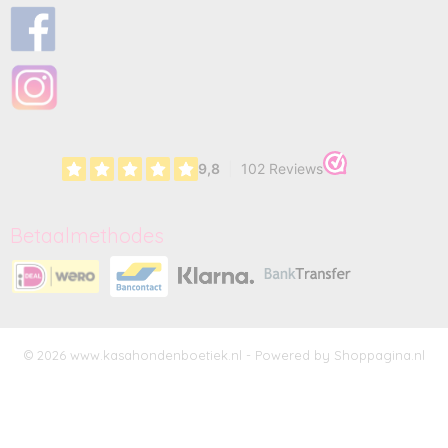
Betaalmethodes
© 2026 www.kasahondenboetiek.nl - Powered by Shoppagina.nl