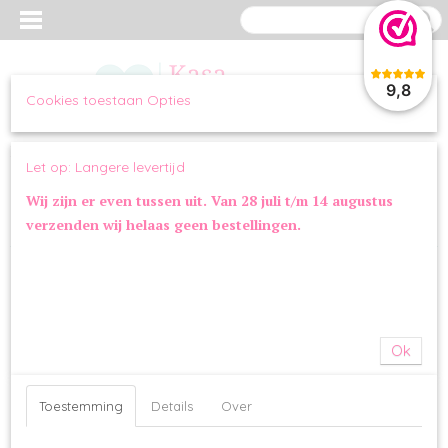
9,8
Cookies toestaan Opties
Inloggen
Registreren
UW WINKELWAGEN
Let op: Langere levertijd
Geen producten
(0)
Wij zijn er even tussen uit. Van 28 juli t/m 14 augustus
verzenden wij helaas geen bestellingen.
Home
>
OVERIG
>
SPEELGOED
>
Flamingo Voetbal Zacht 6 cm
Ok
Toestemming
Details
Over