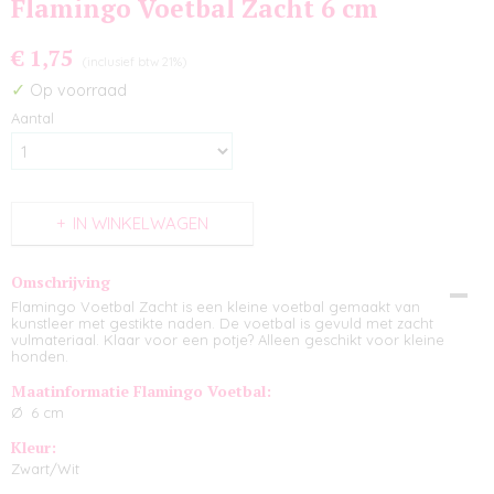
Flamingo Voetbal Zacht 6 cm
€ 1,75
(inclusief btw 21%)
✓
Op voorraad
Aantal
IN WINKELWAGEN
Omschrijving
Flamingo Voetbal Zacht is een kleine voetbal gemaakt van
kunstleer met gestikte naden. De voetbal is gevuld met zacht
vulmateriaal. Klaar voor een potje? Alleen geschikt voor kleine
honden.
Maatinformatie Flamingo Voetbal:
Ø 6 cm
Kleur:
Zwart/Wit