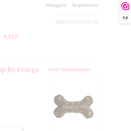
Inloggen
Registreren
UW WINKELWAGEN
9,8
Geen producten
(0)
SALE
op by Fringe
Ook interessant