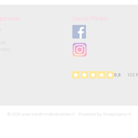
gorieën
Social Media
G
LEN
GING
© 2026 www.kasahondenboetiek.nl - Powered by Shoppagina.nl