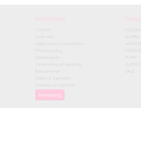
Informatie
Cate
Contact
KLEDIN
Over ons
SLAPEN
Algemene voorwaarden
WANDE
Privacy policy
VERZOR
Betaalwijzen
PUPPY
Verzending en levering
OVERIG
Retourneren
SALE
Maten & Opmeten
Garantie & Klachten
Herroeping