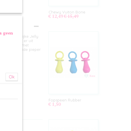
Chewy Vuiton Bone
€ 12,49
€ 15,49
as geen
met de vrolijke Jelly
t je hond ze er uit
k hem dicht met
rfolie met luide pieper.
Ok
Fopspeen Rubber
€ 1,50