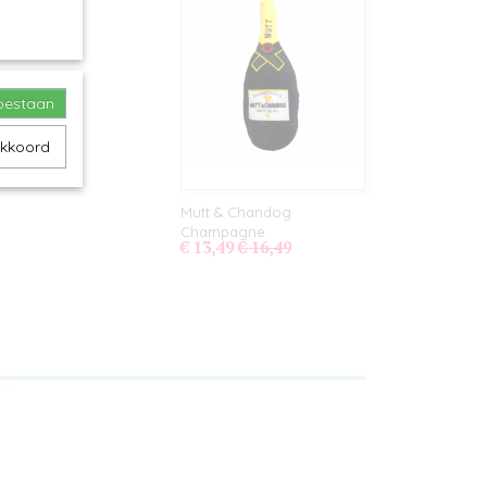
toestaan
akkoord
Mutt & Chandog
Champagne
€ 13,49
€ 16,49