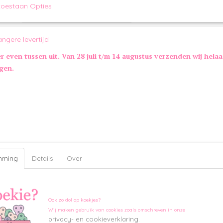
toestaan Opties
IN WINKELWAGEN
Omschrijving
angere levertijd
Burrow Barkers Jelly Beans | PetShop by Fringe Studio
er even tussen uit. Van 28 juli t/m 14 augustus verzenden wij hela
Beleef samen met jouw trouwe viervoeter urenlang speelplezier 
ngen.
Beans set van Petshop. Verstop de jelly beans in het zakje en laa
halen. Klaar met spelen? Berg de snoepjes op in de zak en maa
klittenband. Het zakje bevat knisperfolie en de jelly beans knispe
Maatinformatie Barkers Jelly Beans:
Zakje: 19 x 16 cm
Jelly Beans: 11 x 6 cm
Extra informatie:
Knisperfolie en luide pieper
Kleur:
mming
Details
Over
Divers
Merk:
PetShop by Fringe Studio
Ook zo dol op koekjes?
Wij maken gebruik van cookies zoals omschreven in onze
privacy- en cookieverklaring.