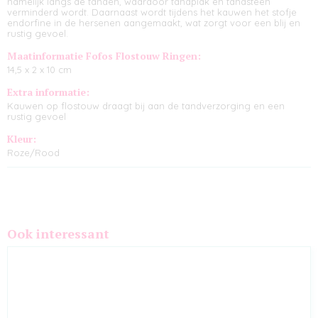
namelijk langs de tanden, waardoor tandplak en tandsteen
verminderd wordt. Daarnaast wordt tijdens het kauwen het stofje
endorfine in de hersenen aangemaakt, wat zorgt voor een blij en
rustig gevoel.
Maatinformatie Fofos Flostouw Ringen:
14,5 x 2 x 10 cm
Extra informatie:
Kauwen op flostouw draagt bij aan de tandverzorging en een
rustig gevoel
Kleur:
Roze/Rood
Ook interessant