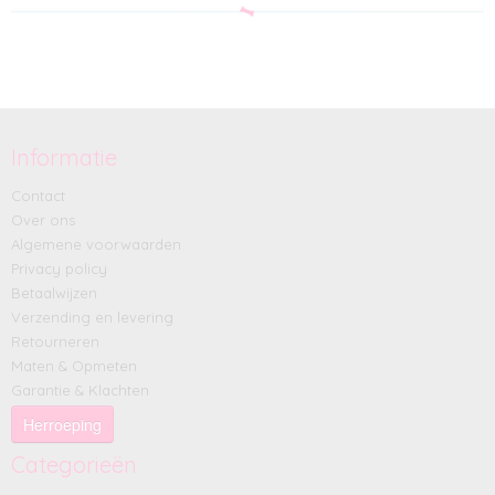
Informatie
Contact
Over ons
Algemene voorwaarden
Privacy policy
Betaalwijzen
Verzending en levering
Retourneren
Maten & Opmeten
Garantie & Klachten
Herroeping
Categorieën