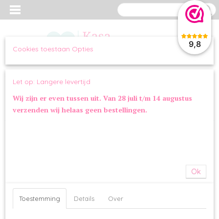
9,8
Cookies toestaan Opties
Inloggen
Registreren
UW WINKELWAGEN
Let op: Langere levertijd
Geen producten
(0)
Wij zijn er even tussen uit. Van 28 juli t/m 14 augustus
verzenden wij helaas geen bestellingen.
Home
>
OVERIG
>
SPEELGOED
>
Fofos Flostouw Ringen Love
Ok
Toestemming
Details
Over