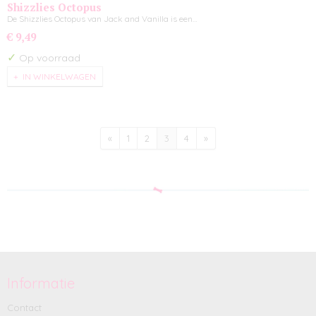
Shizzlies Octopus
De Shizzlies Octopus van Jack and Vanilla is een…
€ 9,49
✓
Op voorraad
IN WINKELWAGEN
«
1
2
3
4
»
Informatie
Contact