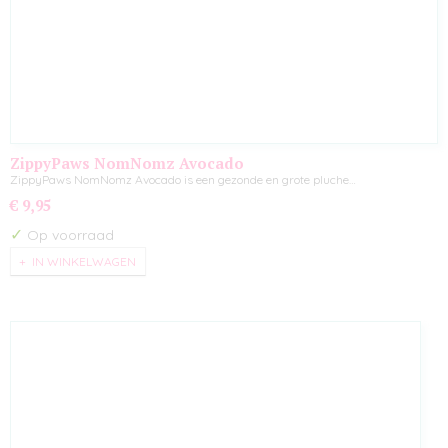
ZippyPaws NomNomz Avocado
ZippyPaws NomNomz Avocado is een gezonde en grote pluche…
€ 9,95
✓
Op voorraad
IN WINKELWAGEN