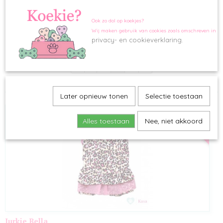
VALENTIJN
ZOMER
ORANJE
Ook zo dol op koekjes?
Let op! Speelgoed mag
niet
retour.
Wij maken gebruik van cookies zoals omschreven in o
ZOMER
privacy- en cookieverklaring.
Sorteer op:
SNACKS
KERST
«
1
2
3
4
»
Later opnieuw tonen
Selectie toestaan
SALE
Alles toestaan
Nee, niet akkoord
Jurkje Bella