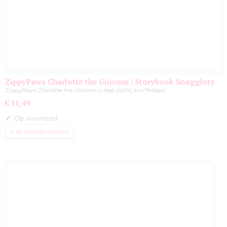
ZippyPaws Charlotte the Unicorn | Storybook Snugglerz
ZippyPaws Charlotte the Unicorn is heel zacht, knuffelbaar…
€ 11,49
✓
Op voorraad
IN WINKELWAGEN