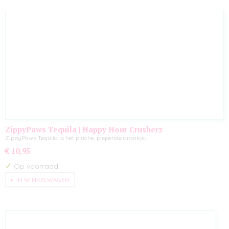
ZippyPaws Tequila | Happy Hour Crusherz
ZippyPaws Tequila is hét pluche, piepende drankje…
€ 10,95
✓
Op voorraad
IN WINKELWAGEN