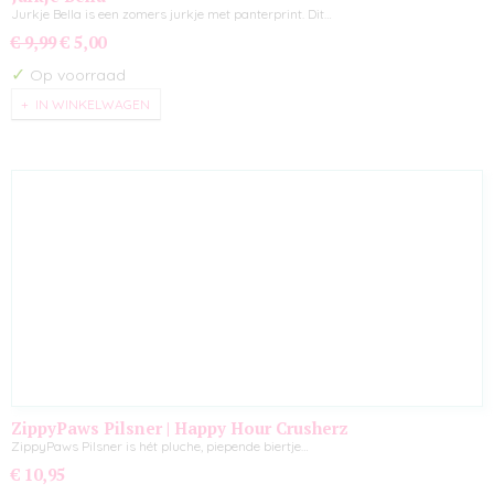
Jurkje Bella is een zomers jurkje met panterprint. Dit…
€ 9,99
€ 5,00
✓
Op voorraad
IN WINKELWAGEN
ZippyPaws Pilsner | Happy Hour Crusherz
ZippyPaws Pilsner is hét pluche, piepende biertje…
€ 10,95