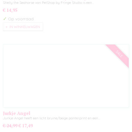
Shelly the Seahorse van PetShop by Fringe Studio is een…
€ 14,95
✓
Op voorraad
IN WINKELWAGEN
SALE
Jurkje Angel
Jurkje Angel heeft een licht bruine/beige panterprint en een…
€ 24,99
€ 17,49