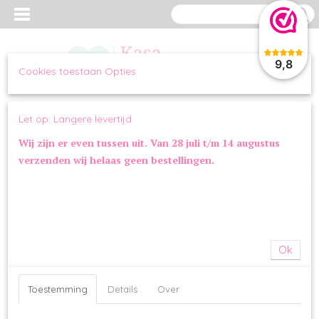
9,8
Cookies toestaan Opties
Inloggen
Registreren
UW WINKELWAGEN
Let op: Langere levertijd
Geen producten
(0)
Wij zijn er even tussen uit. Van 28 juli t/m 14 augustus
verzenden wij helaas geen bestellingen.
Home
>
OVERIG
>
ZOMER
OVERIG
SPEELGOED
Ok
VOERBAKKEN
STRIKKEN
Toestemming
Details
Over
AUTOGORDELS