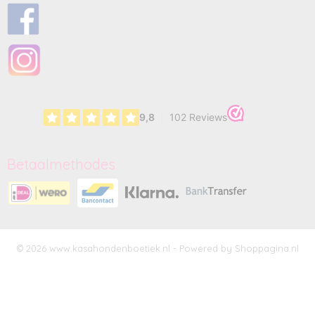
Betaalmethodes
© 2026 www.kasahondenboetiek.nl - Powered by Shoppagina.nl