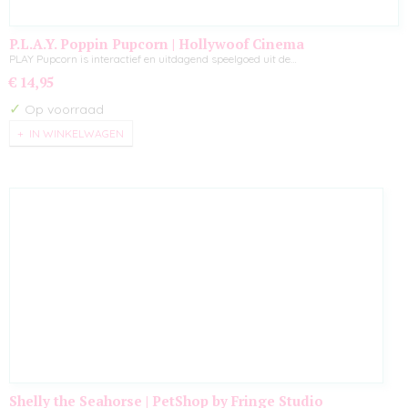
P.L.A.Y. Poppin Pupcorn | Hollywoof Cinema
PLAY Pupcorn is interactief en uitdagend speelgoed uit de…
€ 14,95
✓
Op voorraad
IN WINKELWAGEN
Shelly the Seahorse | PetShop by Fringe Studio