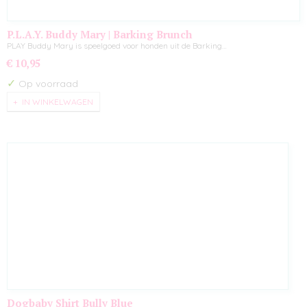
P.L.A.Y. Buddy Mary | Barking Brunch
PLAY Buddy Mary is speelgoed voor honden uit de Barking…
€ 10,95
✓
Op voorraad
IN WINKELWAGEN
Dogbaby Shirt Bully Blue