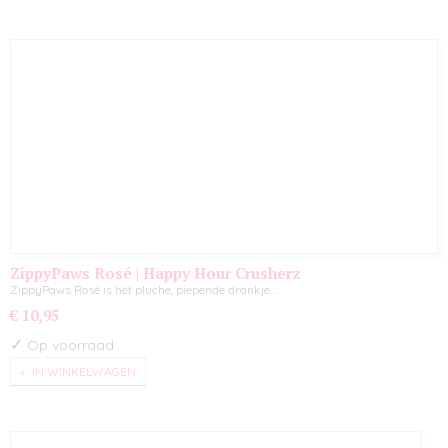
ZippyPaws Rosé | Happy Hour Crusherz
ZippyPaws Rosé is hét pluche, piepende drankje…
€ 10,95
✓
Op voorraad
IN WINKELWAGEN