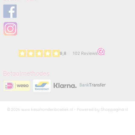
Betaalmethodes
© 2026 www.kasahondenboetiek.nl - Powered by Shoppagina.nl