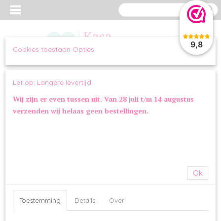
9,8
Cookies toestaan Opties
Inloggen
Registreren
UW WINKELWAGEN
Let op: Langere levertijd
Geen producten
(0)
Wij zijn er even tussen uit. Van 28 juli t/m 14 augustus
verzenden wij helaas geen bestellingen.
Home
>
SLAPEN
>
DEKENS & KUSSENS
>
Jack and Vanilla Shell
Deken
Ok
Toestemming
Details
Over