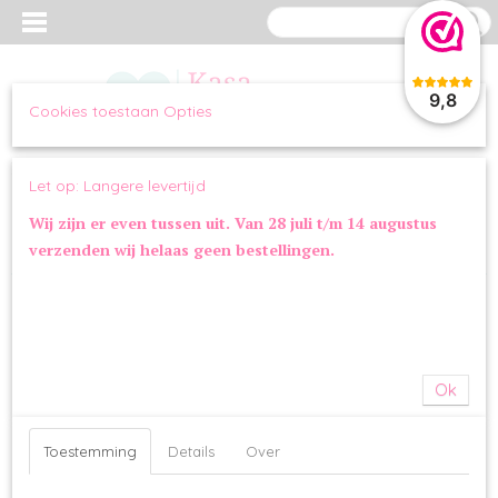
9,8
Cookies toestaan Opties
Inloggen
Registreren
UW WINKELWAGEN
Let op: Langere levertijd
Geen producten
(0)
Wij zijn er even tussen uit. Van 28 juli t/m 14 augustus
verzenden wij helaas geen bestellingen.
Home
>
WANDELEN
>
HALSBANDEN
>
Halsband Skip Black
Ok
Toestemming
Details
Over