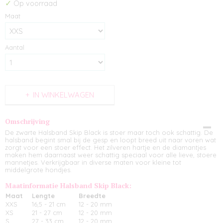
✓
Op voorraad
Maat
Aantal
IN WINKELWAGEN
Omschrijving
De zwarte Halsband Skip Black is stoer maar toch ook schattig. De
halsband begint smal bij de gesp en loopt breed uit naar voren wat
zorgt voor een stoer effect. Het zilveren hartje en de diamantjes
maken hem daarnaast weer schattig speciaal voor alle lieve, stoere
mannetjes. Verkrijgbaar in diverse maten voor kleine tot
middelgrote hondjes.
Maatinformatie Halsband Skip Black:
Maat
Lengte
Breedte
XXS
16,5 - 21 cm
12 - 20 mm
XS
21 - 27 cm
12 - 20 mm
S
27 - 33 cm
12 - 20 mm