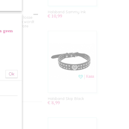
Halsband Sammy Ink
€ 10,99
voorzien van losse
tra breed en wordt
 tot middelgrote
as geen
Ok
Halsband Skip Black
€ 8,99