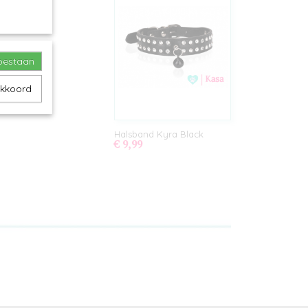
toestaan
akkoord
Halsband Kyra Black
€ 9,99