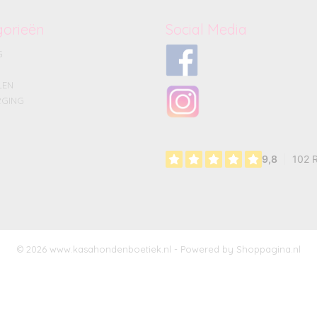
gorieën
Social Media
G
LEN
GING
© 2026 www.kasahondenboetiek.nl - Powered by Shoppagina.nl