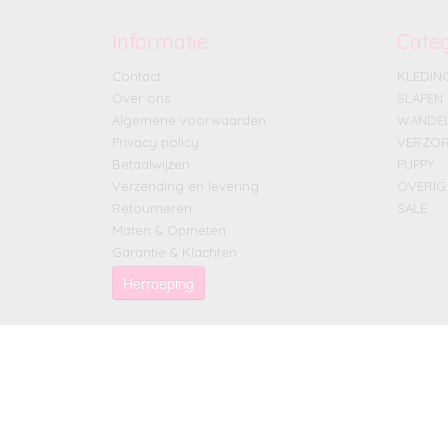
Informatie
Cate
Contact
KLEDIN
Over ons
SLAPEN
Algemene voorwaarden
WANDE
Privacy policy
VERZOR
Betaalwijzen
PUPPY
Verzending en levering
OVERIG
Retourneren
SALE
Maten & Opmeten
Garantie & Klachten
Herroeping