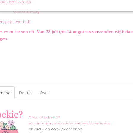
toestaan Opties
Omschrijving
Halsband Bobbie Bling is een brede en stoere zwarte halsband 
angere levertijd
diamantjes en diamantjes in bloem vorm. De halsband begint ex
naar de gesp toe smaller. Deze halsband is geschikt voor kleine
er even tussen uit. Van 28 juli t/m 14 augustus verzenden wij hela
mannetjes en vrouwtjes.
ngen.
Maatinformatie Halsband Bobbie Bling:
Maat
Lengte
Breedte
S
27 - 33 cm
12 - 25 mm
M
32 - 38 cm
12 - 25 mm
Extra informatie:
25 mm breed aan de voorzijde
Kleur:
Zwart
mming
Details
Over
Ook zo dol op koekjes?
Wij maken gebruik van cookies zoals omschreven in onze
privacy- en cookieverklaring.