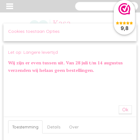
9,8
Cookies toestaan Opties
Inloggen
Registreren
UW WINKELWAGEN
Let op: Langere levertijd
Geen producten
(0)
Wij zijn er even tussen uit. Van 28 juli t/m 14 augustus
verzenden wij helaas geen bestellingen.
Home
>
WANDELEN
>
HALSBANDEN
>
Halsband Snake White
Ok
Toestemming
Details
Over