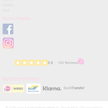
OVERIG
SALE
Social Media
Betaalmethodes
© 2026 www.kasahondenboetiek.nl - Powered by Shoppagina.nl