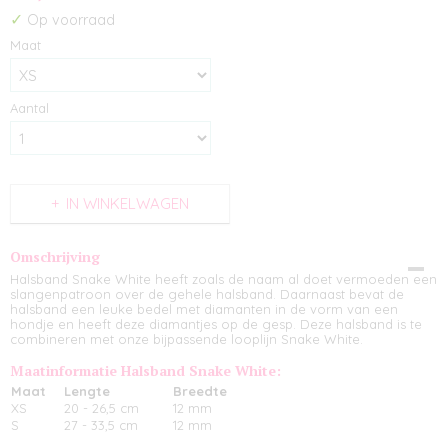
✓
Op voorraad
Maat
Aantal
IN WINKELWAGEN
Omschrijving
Halsband Snake White heeft zoals de naam al doet vermoeden een
slangenpatroon over de gehele halsband. Daarnaast bevat de
halsband een leuke bedel met diamanten in de vorm van een
hondje en heeft deze diamantjes op de gesp. Deze halsband is te
combineren met onze bijpassende looplijn
Snake White
.
Maatinformatie Halsband Snake White:
Maat
Lengte
Breedte
XS
20 - 26,5 cm
12 mm
S
27 - 33,5 cm
12 mm