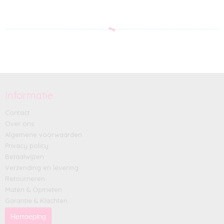
Informatie
Contact
Over ons
Algemene voorwaarden
Privacy policy
Betaalwijzen
Verzending en levering
Retourneren
Maten & Opmeten
Garantie & Klachten
Herroeping