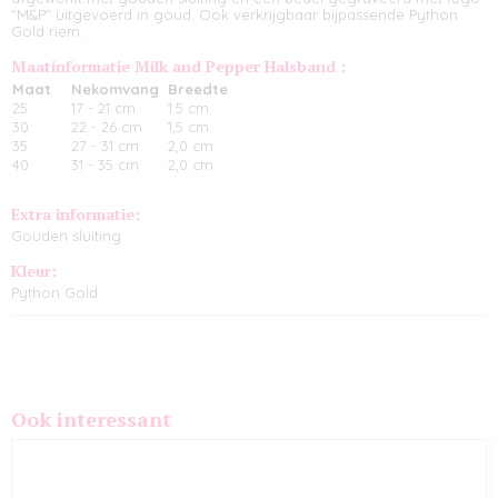
"M&P" uitgevoerd in goud. Ook verkrijgbaar bijpassende Python
Gold riem.
Maatinformatie Milk and Pepper Halsband :
Maat
Nekomvang
Breedte
25
17 - 21 cm
1.5 cm
30
22 - 26 cm
1,5 cm
35
27 - 31 cm
2,0 cm
40
31 - 35 cm
2,0 cm
Extra informatie:
Gouden sluiting
Kleur:
Python Gold
Ook interessant