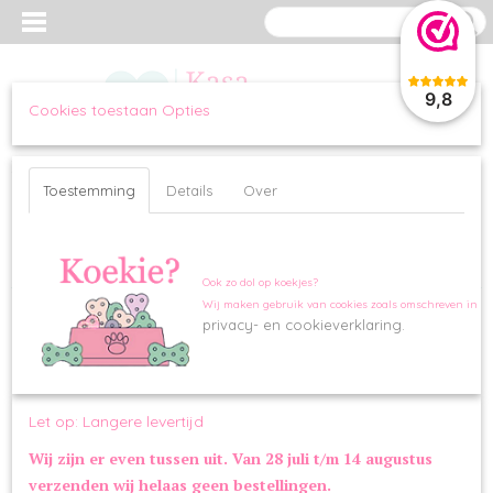
9,8
Cookies toestaan Opties
Inloggen
Registreren
UW WINKELWAGEN
Geen producten
(0)
Toestemming
Details
Over
Home
>
WANDELEN
>
HALSBANDEN
>
Milk and Pepper Python Gold
Halsband
Ook zo dol op koekjes?
Wij maken gebruik van cookies zoals omschreven in o
privacy- en cookieverklaring.
Let op: Langere levertijd
Wij zijn er even tussen uit. Van 28 juli t/m 14 augustus
verzenden wij helaas geen bestellingen.