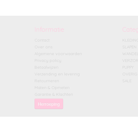
Informatie
Cate
Contact
KLEDIN
Over ons
SLAPEN
Algemene voorwaarden
WANDE
Privacy policy
VERZOR
Betaalwijzen
PUPPY
Verzending en levering
OVERIG
Retourneren
SALE
Maten & Opmeten
Garantie & Klachten
Herroeping