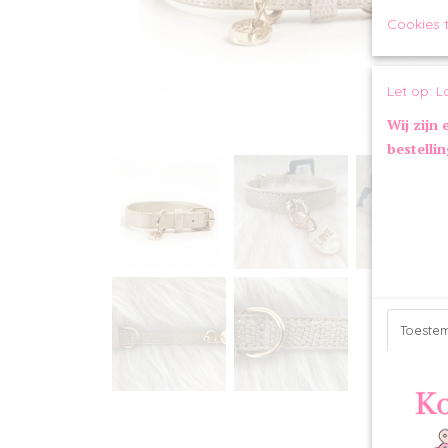
Cookies 
Let op: L
Wij zijn 
bestelli
Toeste