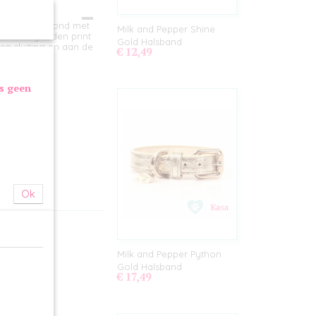
d voor de hond met
Milk and Pepper Shine
ubtiele gouden print
Gold Halsband
en sluiting en aan de
€ 12,49
as geen
Ok
Milk and Pepper Python
Gold Halsband
€ 17,49