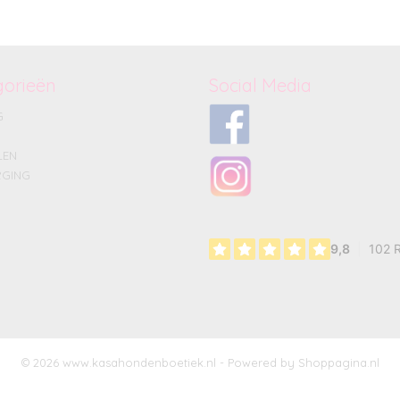
gorieën
Social Media
G
LEN
GING
© 2026 www.kasahondenboetiek.nl - Powered by Shoppagina.nl