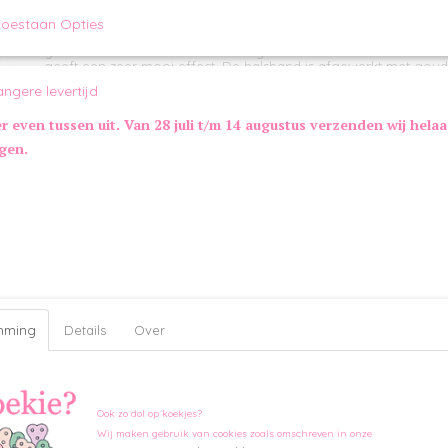
Omschrijving
toestaan Opties
Noox Halsband Gecko Goud is een champagnekleurige halsban
gouden details. Deze halsband is gemaakt van kunstleer en de s
geeft een zeer mooi effect. De halsband is afgewerkt met goud
voorzijde een gouden bedel gegraveerd met de tekst 'LOVE'.*
angere levertijd
*Vanaf maat 35 bedel aan D-ring
er even tussen uit. Van 28 juli t/m 14 augustus verzenden wij hela
Maatinformatie Noox Gecko Halsband:
ngen.
Maat
Nekomvang
Breedte
25
17 - 22 cm
1,5 cm
30
22 - 27 cm
1,5 cm
35
27 - 32 cm
2,0 cm
Kleur:
Champagne/Goud
mming
Details
Over
Ook zo dol op koekjes?
Wij maken gebruik van cookies zoals omschreven in onze