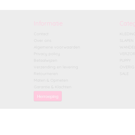
Informatie
Cate
Contact
KLEDIN
Over ons
SLAPEN
Algemene voorwaarden
WANDE
Privacy policy
VERZOR
Betaalwijzen
PUPPY
Verzending en levering
OVERIG
Retourneren
SALE
Maten & Opmeten
Garantie & Klachten
Herroeping