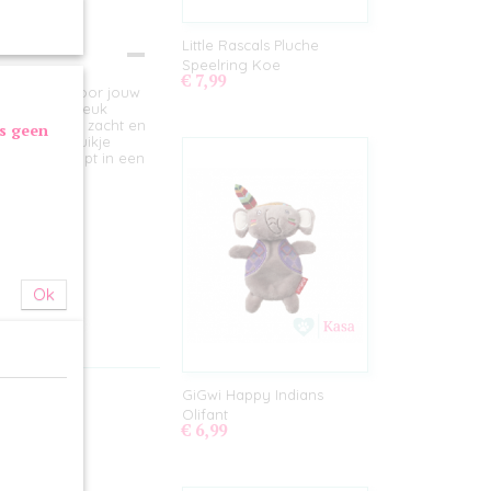
Little Rascals Pluche
Speelring Koe
€ 7,99
peelplezier voor jouw
gt voor een leuk
het hoofd is zacht en
as geen
r in zijn buikje
ingen verstopt in een
Ok
GiGwi Happy Indians
Olifant
€ 6,99