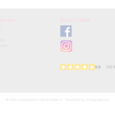
gorieën
Social Media
G
LEN
GING
© 2026 www.kasahondenboetiek.nl - Powered by Shoppagina.nl