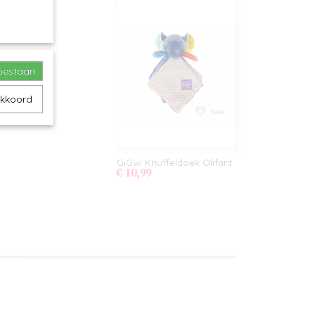
toestaan
akkoord
GiGwi Knuffeldoek Olifant
€ 10,99